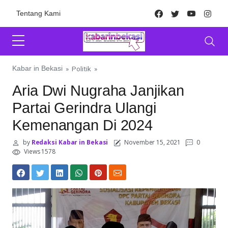
Skip to content
Facebook
Twitter
Youtube
Inst
Tentang Kami
Kabar in Bekasi
»
Politik
»
Aria Dwi Nugraha Janjikan
Partai Gerindra Ulangi
Kemenangan Di 2024
by
Redaksi Kabar in Bekasi
November 15, 2021
0
Views 1578