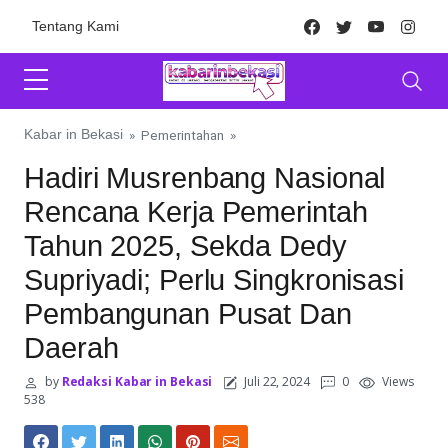
Skip to content
Facebook
Twitter
Youtube
Inst
Tentang Kami
Kabar in Bekasi
»
Pemerintahan
»
Hadiri Musrenbang Nasional
Rencana Kerja Pemerintah
Tahun 2025, Sekda Dedy
Supriyadi; Perlu Singkronisasi
Pembangunan Pusat Dan
Daerah
by
Redaksi Kabar in Bekasi
Juli 22, 2024
0
Views
538