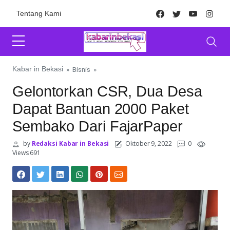
Skip to content
Facebook
Twitter
Youtube
Inst
Tentang Kami
Kabar in Bekasi
»
Bisnis
»
Gelontorkan CSR, Dua Desa
Dapat Bantuan 2000 Paket
Sembako Dari FajarPaper
by
Redaksi Kabar in Bekasi
Oktober 9, 2022
0
Views 691