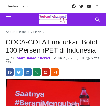
Skip to content
Facebook
Twitter
Youtube
Inst
Tentang Kami
Kabar in Bekasi
»
Bisnis
»
COCA-COLA Luncurkan Botol
100 Persen rPET di Indonesia
by
Redaksi Kabar in Bekasi
Juni 23, 2023
0
Views
626