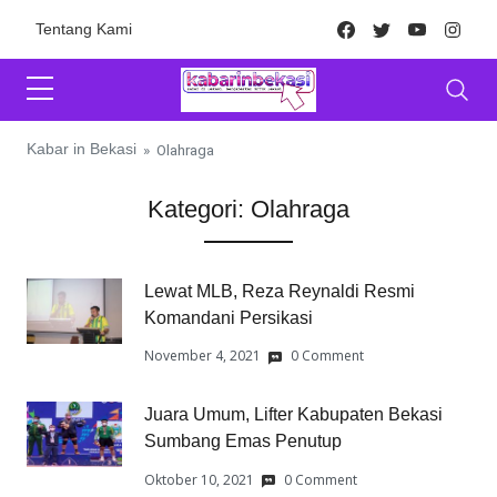
Skip to content
Facebook
Twitter
Youtube
Inst
Tentang Kami
Kabar in Bekasi
»
Olahraga
Kategori:
Olahraga
Lewat MLB, Reza Reynaldi Resmi
Komandani Persikasi
November 4, 2021
0 Comment
Juara Umum, Lifter Kabupaten Bekasi
Sumbang Emas Penutup
Oktober 10, 2021
0 Comment