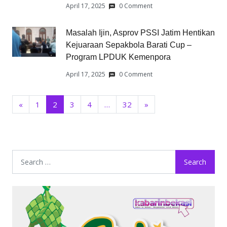
April 17, 2025
0 Comment
Masalah Ijin, Asprov PSSI Jatim Hentikan
Kejuaraan Sepakbola Barati Cup –
Program LPDUK Kemenpora
April 17, 2025
0 Comment
«
1
2
3
4
…
32
»
Search