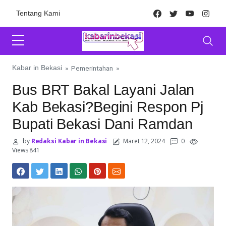
Skip to content
Facebook
Twitter
Youtube
Inst
Tentang Kami
Kabar in Bekasi
»
Pemerintahan
»
Bus BRT Bakal Layani Jalan
Kab Bekasi?Begini Respon Pj
Bupati Bekasi Dani Ramdan
by
Redaksi Kabar in Bekasi
Maret 12, 2024
0
Views 841