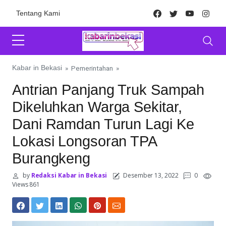
Skip to content
Facebook
Twitter
Youtube
Inst
Tentang Kami
Kabar in Bekasi
»
Pemerintahan
»
Antrian Panjang Truk Sampah
Dikeluhkan Warga Sekitar,
Dani Ramdan Turun Lagi Ke
Lokasi Longsoran TPA
Burangkeng
by
Redaksi Kabar in Bekasi
Desember 13, 2022
0
Views 861