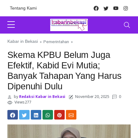
Skip to content
Facebook
Twitter
Youtube
Inst
Tentang Kami
Kabar in Bekasi
»
Pemerintahan
»
Skema KPBU Belum Juga
Efektif, Kabid Evi Mutia;
Banyak Tahapan Yang Harus
Dipenuhi Dulu
by
Redaksi Kabar in Bekasi
November 20, 2025
0
Views 277