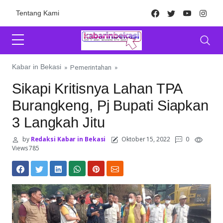
Skip to content
Facebook
Twitter
Youtube
Inst
Tentang Kami
Kabar in Bekasi
»
Pemerintahan
»
Sikapi Kritisnya Lahan TPA
Burangkeng, Pj Bupati Siapkan
3 Langkah Jitu
by
Redaksi Kabar in Bekasi
Oktober 15, 2022
0
Views 785