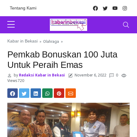
Skip to content
Facebook
Twitter
Youtube
Inst
Tentang Kami
Kabar in Bekasi
»
Olahraga
»
Pemkab Bonuskan 100 Juta
Untuk Peraih Emas
by
Redaksi Kabar in Bekasi
November 6, 2022
0
Views 720