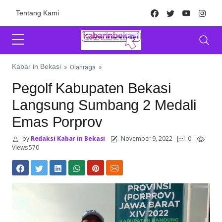
Skip to content
Facebook
Twitter
Youtube
Inst
Tentang Kami
Kabar in Bekasi
»
Olahraga
»
Pegolf Kabupaten Bekasi
Langsung Sumbang 2 Medali
Emas Porprov
by
Redaksi Kabar in Bekasi
November 9, 2022
0
Views 570