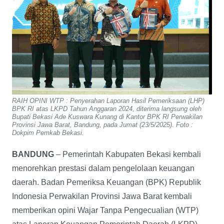
RAIH OPINI WTP : Penyerahan Laporan Hasil Pemeriksaan (LHP)
BPK RI atas LKPD Tahun Anggaran 2024, diterima langsung oleh
Bupati Bekasi Ade Kuswara Kunang di Kantor BPK RI Perwakilan
Provinsi Jawa Barat, Bandung, pada Jumat (23/5/2025). Foto :
Dokpim Pemkab Bekasi.
BANDUNG
– Pemerintah Kabupaten Bekasi kembali
menorehkan prestasi dalam pengelolaan keuangan
daerah. Badan Pemeriksa Keuangan (BPK) Republik
Indonesia Perwakilan Provinsi Jawa Barat kembali
memberikan opini Wajar Tanpa Pengecualian (WTP)