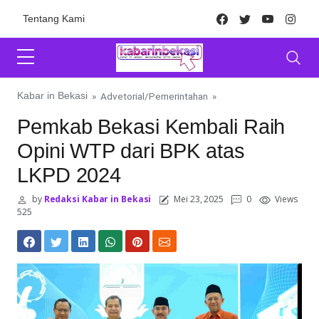
Skip to content
Facebook
Twitter
Youtube
Inst
Tentang Kami
Kabar in Bekasi
»
Advetorial
/
Pemerintahan
»
Pemkab Bekasi Kembali Raih
Opini WTP dari BPK atas
LKPD 2024
by
Redaksi Kabar in Bekasi
Mei 23, 2025
0
Views
525