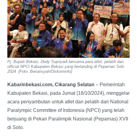
Pj. Bupati Bekasi, Dedy Supriyadi bersama para atlet, pelatih dan
official NPCI Kabupaten Bekasi yang bertanding di Peparnas Solo
2024. (Foto: Beriansyah/Diskominfo)
Kabarinbekasi.com, Cikarang Selatan
– Pemerintah
Kabupaten Bekasi, pada Jumat (18/10/2024), menggelar
acara penyambutan untuk atlet dan pelatih dari National
Paralympic Committee of Indonesia (NPCI) yang telah
berjuang di Pekan Paralimpik Nasional (Peparnas) XVII
di Solo.