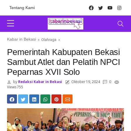
Skip to content
Facebook
Twitter
Youtube
Inst
Tentang Kami
Kabar in Bekasi
»
Olahraga
»
Pemerintah Kabupaten Bekasi
Sambut Atlet dan Pelatih NPCI
Peparnas XVII Solo
by
Redaksi Kabar in Bekasi
Oktober 19, 2024
0
Views 755