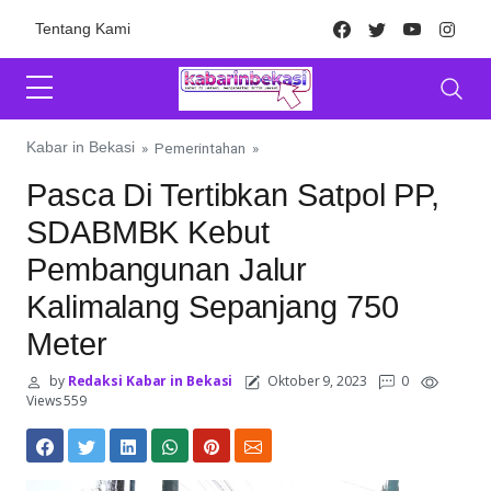
Skip to content
Facebook
Twitter
Youtube
Inst
Tentang Kami
Kabar in Bekasi
»
Pemerintahan
»
Pasca Di Tertibkan Satpol PP,
SDABMBK Kebut
Pembangunan Jalur
Kalimalang Sepanjang 750
Meter
by
Redaksi Kabar in Bekasi
Oktober 9, 2023
0
Views 559