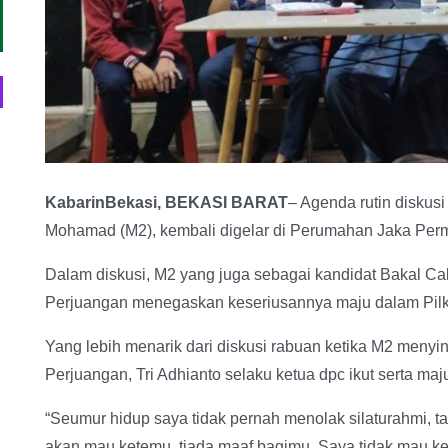
KabarinBekasi, BEKASI BARAT
– Agenda rutin diskus
Mohamad (M2), kembali digelar di Perumahan Jaka Perma
Dalam diskusi, M2 yang juga sebagai kandidat Bakal Cal
Perjuangan menegaskan keseriusannya maju dalam Pil
Yang lebih menarik dari diskusi rabuan ketika M2 menyi
Perjuangan, Tri Adhianto selaku ketua dpc ikut serta ma
“Seumur hidup saya tidak pernah menolak silaturahmi, t
akan mau ketemu, tiada maaf bagimu. Saya tidak mau k