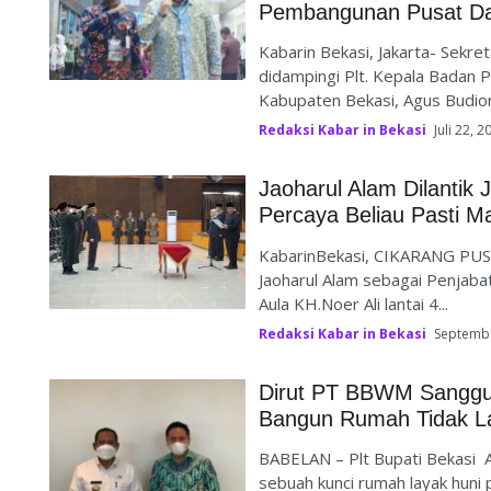
Pembangunan Pusat D
Kabarin Bekasi, Jakarta- Sekre
didampingi Plt. Kepala Bada
Kabupaten Bekasi, Agus Budiono
Redaksi Kabar in Bekasi
Juli 22, 2
Jaoharul Alam Dilantik 
Percaya Beliau Pasti 
KabarinBekasi, CIKARANG PUSA
Jaoharul Alam sebagai Penjaba
Aula KH.Noer Ali lantai 4...
Redaksi Kabar in Bekasi
Septembe
Dirut PT BBWM Sanggup
Bangun Rumah Tidak L
BABELAN – Plt Bupati Bekasi 
sebuah kunci rumah layak huni 