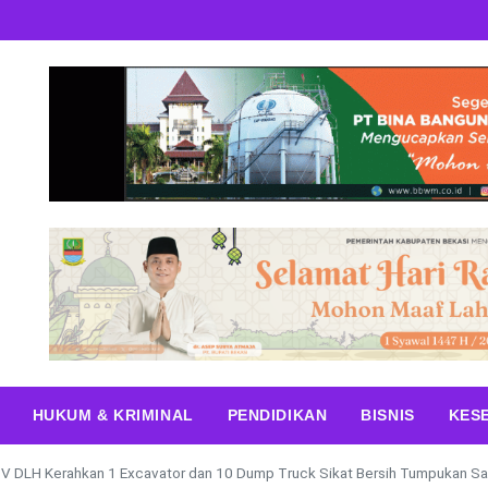
HUKUM & KRIMINAL
PENDIDIKAN
BISNIS
KES
V DLH Kerahkan 1 Excavator dan 10 Dump Truck Sikat Bersih Tumpukan S