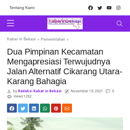
Skip to content
Facebook
Twitter
Youtube
Inst
Tentang Kami
Kabar in Bekasi
»
Pemerintahan
»
Dua Pimpinan Kecamatan
Mengapresiasi Terwujudnya
Jalan Alternatif Cikarang Utara-
Karang Bahagia
by
Redaksi Kabar in Bekasi
November 19, 2021
0
Views 1282