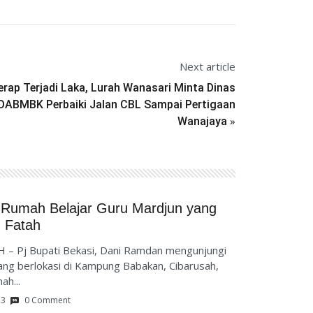
Next article
erap Terjadi Laka, Lurah Wanasari Minta Dinas
DABMBK Perbaiki Jalan CBL Sampai Pertigaan
»
Wanajaya
 Rumah Belajar Guru Mardjun yang
h Fatah
 – Pj Bupati Bekasi, Dani Ramdan mengunjungi
ng berlokasi di Kampung Babakan, Cibarusah,
h...
23
0 Comment