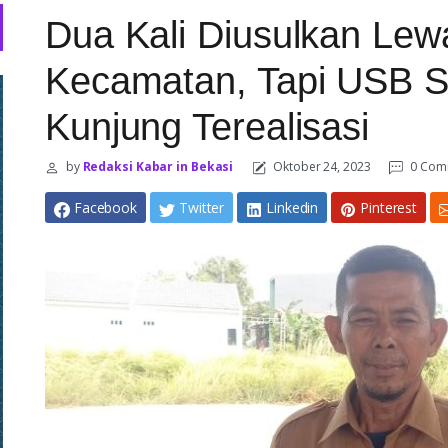
Dua Kali Diusulkan Le
Kecamatan, Tapi USB S
Kunjung Terealisasi
by
Redaksi Kabar in Bekasi
Oktober 24, 2023
0 Com
Facebook
Twitter
Linkedin
Pinterest