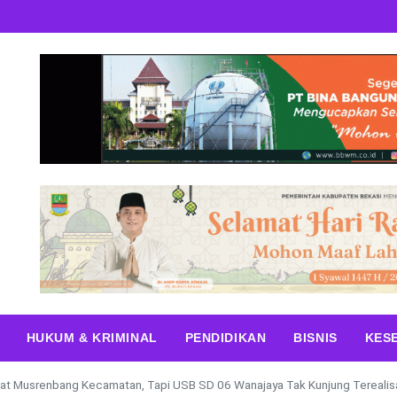
HUKUM & KRIMINAL
PENDIDIKAN
BISNIS
KES
wat Musrenbang Kecamatan, Tapi USB SD 06 Wanajaya Tak Kunjung Terealis