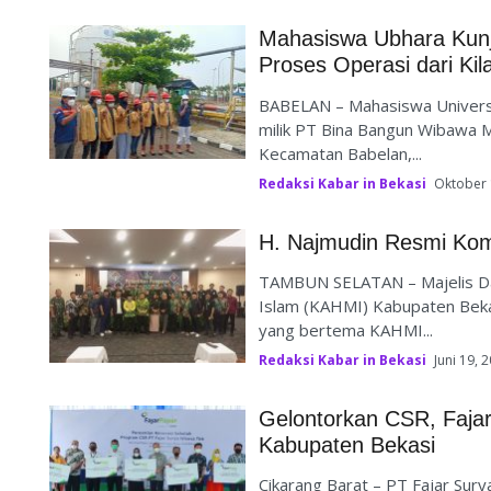
Mahasiswa Ubhara Kunj
Proses Operasi dari Kil
BABELAN – Mahasiswa Universi
milik PT Bina Bangun Wibawa 
Kecamatan Babelan,...
Redaksi Kabar in Bekasi
Oktober 
H. Najmudin Resmi Ko
TAMBUN SELATAN – Majelis D
Islam (KAHMI) Kabupaten Bekas
yang bertema KAHMI...
Redaksi Kabar in Bekasi
Juni 19, 
Gelontorkan CSR, Faja
Kabupaten Bekasi
Cikarang Barat – PT Fajar Sur