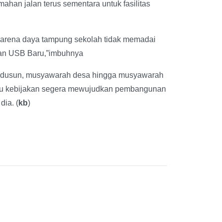
an jalan terus sementara untuk fasilitas
karena daya tampung sekolah tidak memadai
an USB Baru,”imbuhnya
ah dusun, musyawarah desa hingga musyawarah
u kebijakan segera mewujudkan pembangunan
ia. (
kb
)