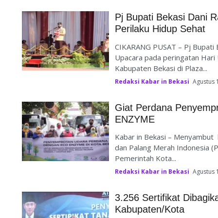
Pj Bupati Bekasi Dani
Perilaku Hidup Sehat
CIKARANG PUSAT – Pj Bupati 
Upacara pada peringatan Hari
Kabupaten Bekasi di Plaza...
Redaksi Kabar in Bekasi
Agustus 
Giat Perdana Penyemp
ENZYME
Kabar in Bekasi – Menyambut
dan Palang Merah Indonesia (
Pemerintah Kota...
Redaksi Kabar in Bekasi
Agustus 
3.256 Sertifikat Dibagi
Kabupaten/Kota