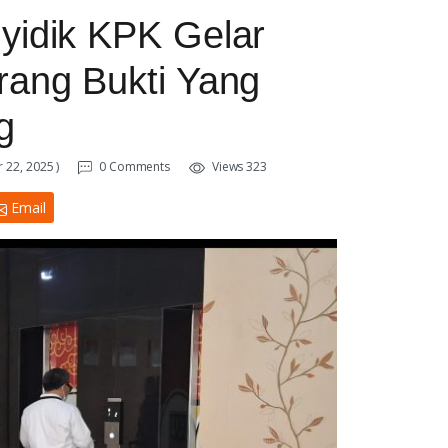
yidik KPK Gelar
rang Bukti Yang
g
 22, 2025 )
0 Comments
Views 323
Email