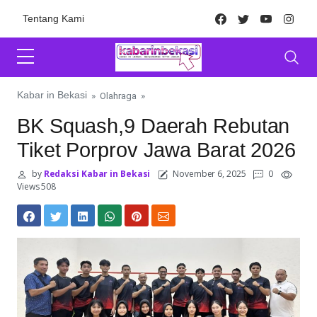
Skip to content
Facebook
Twitter
Youtube
Inst
Tentang Kami
Kabar in Bekasi
»
Olahraga
»
BK Squash,9 Daerah Rebutan
Tiket Porprov Jawa Barat 2026
by
Redaksi Kabar in Bekasi
November 6, 2025
0
Views 508