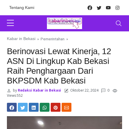
Skip to content
Facebook
Twitter
Youtube
Inst
Tentang Kami
Kabar in Bekasi
»
Pemerintahan
»
Berinovasi Lewat Kinerja, 12
ASN Di Lingkup Kab Bekasi
Raih Penghargaan Dari
BKPSDM Kab Bekasi
by
Redaksi Kabar in Bekasi
Oktober 22, 2024
0
Views 552