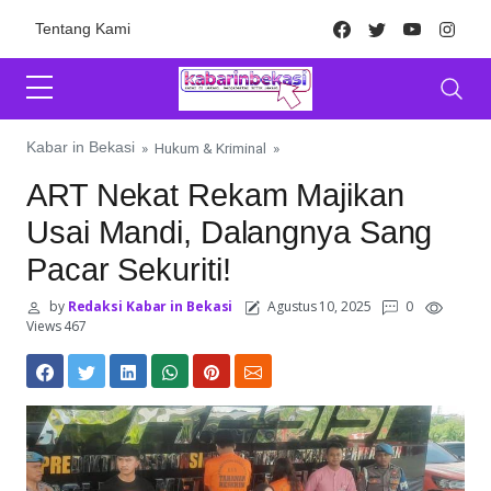
Skip to content
Facebook
Twitter
Youtube
Inst
Tentang Kami
Kabar in Bekasi
»
Hukum & Kriminal
»
ART Nekat Rekam Majikan
Usai Mandi, Dalangnya Sang
Pacar Sekuriti!
by
Redaksi Kabar in Bekasi
Agustus 10, 2025
0
Views 467