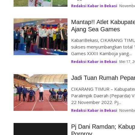
Redaksi Kabar in Bekasi
Novembe
Mantap!! Atlet Kabupat
Ajang Sea Games
KabariBekasi, CIKARANG TIMUR
sukses menyumbangkan total 14
Games XXXII Kamboja yang...
Redaksi Kabar in Bekasi
Mei 17, 
Jadi Tuan Rumah Pepard
CIKARANG TIMUR – Kabupaten 
Paralimpik Daerah (Peparda) V
22 November 2022. Pj...
Redaksi Kabar in Bekasi
Novembe
Pj Dani Ramdan; Kabu
Porprov