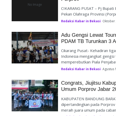
No Image
CIKARANG PUSAT – Pj Bupati 
Pekan Olahraga Provinsi (Porpr
Redaksi Kabar in Bekasi
Oktober 
Adu Gengsi Lewat Tourn
PDAM TB Turunkan 3 At
Cikarang Pusat- Kehadiran tig
Indonesia mengangkat gengsi t
memperebutkan Piala Penjabat 
Redaksi Kabar in Bekasi
Agustus 
Congrats, Jiujitsu Kabu
Umum Porprov Jabar 2
KABUPATEN BANDUNG BARAT– Ca
dipertandingkan pada Porprov 
meraih juara umum pada cabang