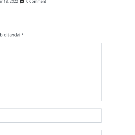
r 18, 2022
0 Comment
b ditandai
*