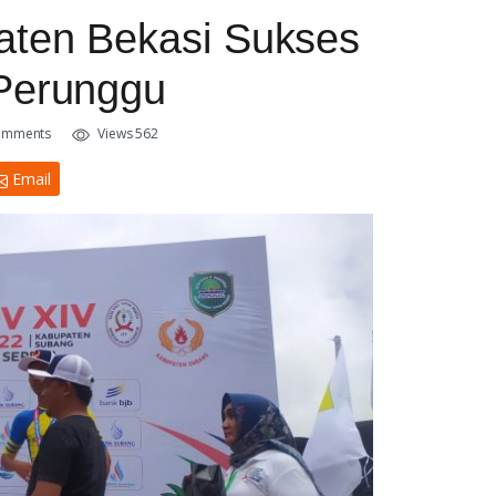
ten Bekasi Sukses
Perunggu
omments
Views 562
Email