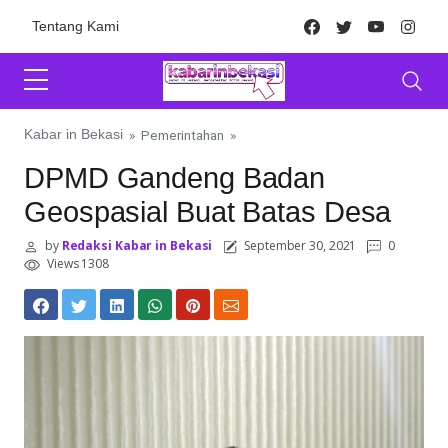
Skip to content
Facebook
Twitter
Youtube
Inst
Tentang Kami
Kabar in Bekasi
»
Pemerintahan
»
DPMD Gandeng Badan
Geospasial Buat Batas Desa
by
Redaksi Kabar in Bekasi
September 30, 2021
0
Views 1308