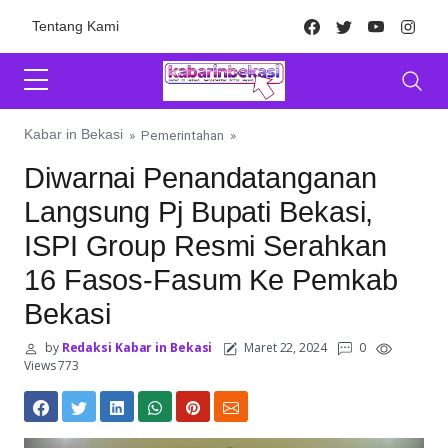
Skip to content
Facebook
Twitter
Youtube
Inst
Tentang Kami
Kabar in Bekasi
»
Pemerintahan
»
Diwarnai Penandatanganan
Langsung Pj Bupati Bekasi,
ISPI Group Resmi Serahkan
16 Fasos-Fasum Ke Pemkab
Bekasi
by
Redaksi Kabar in Bekasi
Maret 22, 2024
0
Views 773