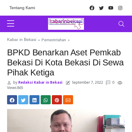
Skip to content
Facebook
Twitter
Youtube
Inst
Tentang Kami
Kabar in Bekasi
»
Pemerintahan
»
BPKD Benarkan Aset Pemkab
Bekasi Di Kota Bekasi Di Sewa
Pihak Ketiga
by
Redaksi Kabar in Bekasi
September 7, 2022
0
Views 865