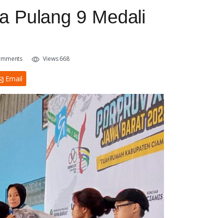
 Pulang 9 Medali
omments
Views 668
Email