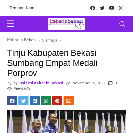
Skip to content
Facebook
Twitter
Youtube
Inst
Tentang Kami
Kabar in Bekasi
»
Olahraga
»
Tinju Kabupaten Bekasi
Sumbang Empat Medali
Porprov
by
Redaksi Kabar in Bekasi
November 18, 2022
0
Views 649