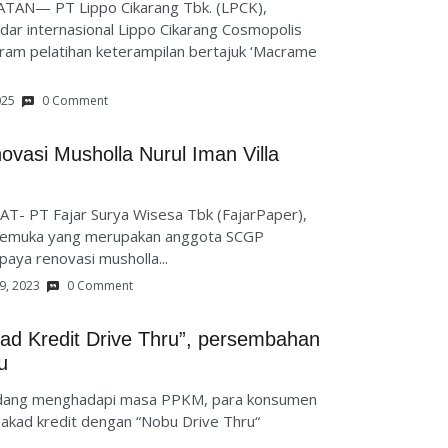
ATAN— PT Lippo Cikarang Tbk. (LPCK),
r internasional Lippo Cikarang Cosmopolis
ram pelatihan keterampilan bertajuk ‘Macrame
025
0 Comment
vasi Musholla Nurul Iman Villa
T- PT Fajar Surya Wisesa Tbk (FajarPaper),
kemuka yang merupakan anggota SCGP
ya renovasi musholla...
9, 2023
0 Comment
ad Kredit Drive Thru”, persembahan
u
sedang menghadapi masa PPKM, para konsumen
 akad kredit dengan “Nobu Drive Thru“