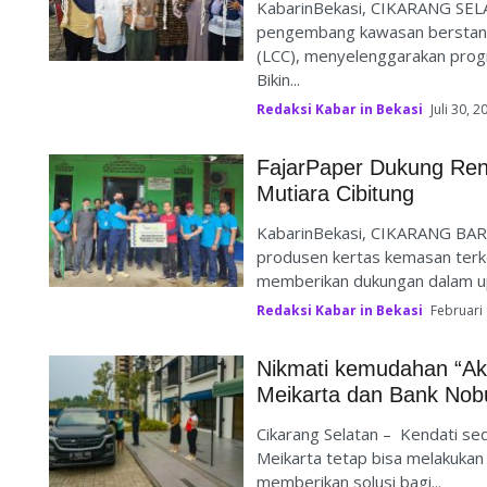
KabarinBekasi, CIKARANG SEL
pengembang kawasan berstanda
(LCC), menyelenggarakan prog
Bikin...
Redaksi Kabar in Bekasi
Juli 30, 2
FajarPaper Dukung Reno
Mutiara Cibitung
KabarinBekasi, CIKARANG BARA
produsen kertas kemasan ter
memberikan dukungan dalam upa
Redaksi Kabar in Bekasi
Februari 
Nikmati kemudahan “Ak
Meikarta dan Bank Nob
Cikarang Selatan – Kendati 
Meikarta tetap bisa melakukan
memberikan solusi bagi...