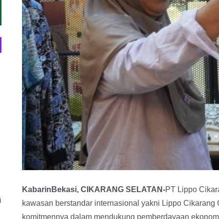
KabarinBekasi, CIKARANG SELATAN-
PT Lippo Cika
i
kawasan berstandar internasional yakni Lippo Cikarang
komitmennya dalam mendukung pemberdayaan ekonomi 