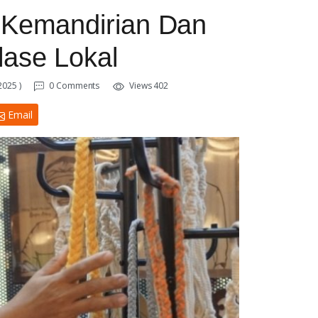
 Kemandirian Dan
ase Lokal
2025 )
0 Comments
Views 402
Email