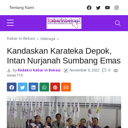
Skip to content
Facebook
Twitter
Youtube
Inst
Tentang Kami
Kabar in Bekasi
»
Olahraga
»
Kandaskan Karateka Depok,
Intan Nurjanah Sumbang Emas
by
Redaksi Kabar in Bekasi
November 9, 2022
0
Views 719