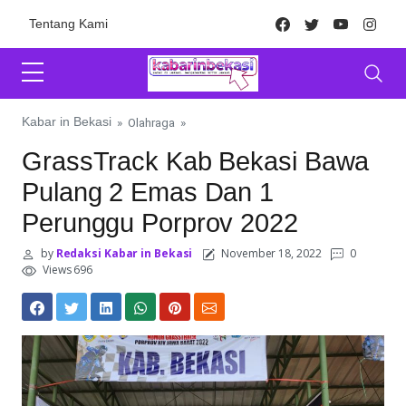
Skip to content
Facebook
Twitter
Youtube
Inst
Tentang Kami
Kabar in Bekasi
»
Olahraga
»
GrassTrack Kab Bekasi Bawa
Pulang 2 Emas Dan 1
Perunggu Porprov 2022
by
Redaksi Kabar in Bekasi
November 18, 2022
0
Views 696