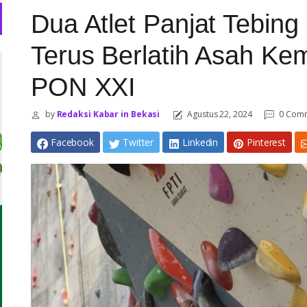
Dua Atlet Panjat Tebin
Terus Berlatih Asah K
PON XXI
by
Redaksi Kabar in Bekasi
Agustus 22, 2024
0 Com
Facebook
Twitter
Linkedin
Pinterest