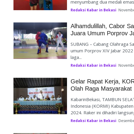
menyumbang dua medali emas P
Redaksi Kabar in Bekasi
Novembe
Alhamdulillah, Cabor S
Juara Umum Porprov J
SUBANG – Cabang Olahraga Sa
umum Porprov XIV Jabar 2022 
laga...
Redaksi Kabar in Bekasi
Novembe
Gelar Rapat Kerja, KO
Olah Raga Masyarakat 
KabarinBekasi, TAMBUN SELAT
Indonesia (KORMI) Kabupaten 
2024. Raker ini dihadiri langsun
Redaksi Kabar in Bekasi
Desembe