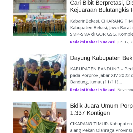
Cari Bibit Berpretasi, 
Kejuaraan Bulutangkis P
KabarinBekasi, CIKARANG TIM
Kabupaten Bekasi, Jawa Barat m
SMP-SMA di GOR GSG, Kompleks
Redaksi Kabar in Bekasi
Juni 12, 
Dayung Kabupaten Beka
KABUPATEN BANDUNG – Pedayu
pada Porprov Jabar XIV 2022 di
Bandung, Jumat (11/11)....
Redaksi Kabar in Bekasi
Novembe
Bidik Juara Umum Porp
1.337 Kontigen
CIKARANG TIMUR-Kabupaten B
ajang Pekan Olahraga Provins