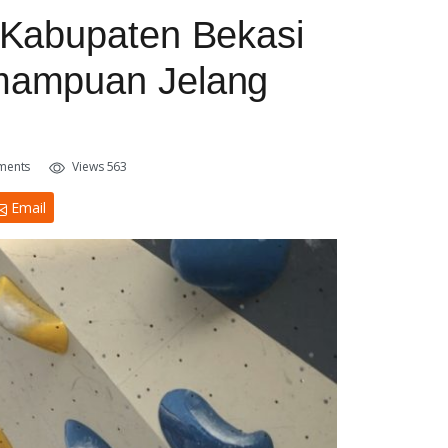
g Kabupaten Bekasi
emampuan Jelang
ments
Views 563
Email