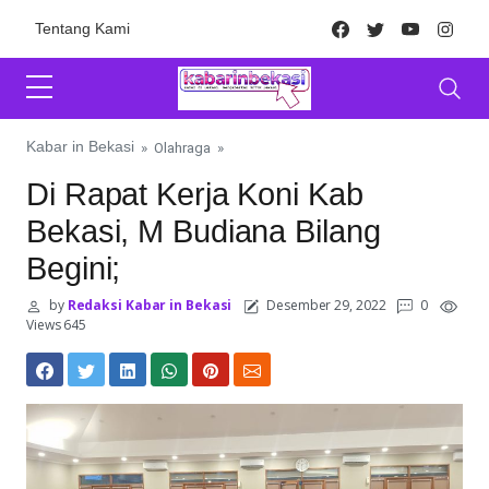
Skip to content
Facebook
Twitter
Youtube
Inst
Tentang Kami
Kabar in Bekasi
»
Olahraga
»
Di Rapat Kerja Koni Kab
Bekasi, M Budiana Bilang
Begini;
by
Redaksi Kabar in Bekasi
Desember 29, 2022
0
Views 645