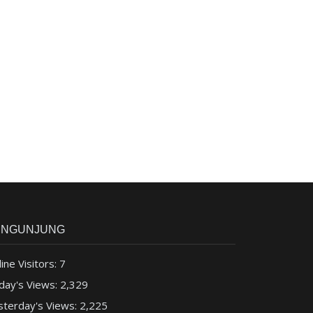
ENGUNJUNG
ine Visitors:
7
day's Views:
2,329
sterday's Views:
2,225