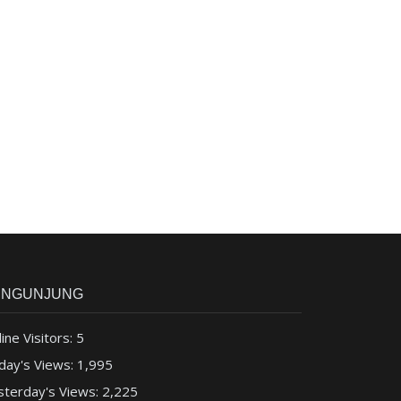
ENGUNJUNG
ine Visitors:
5
day's Views:
1,995
sterday's Views:
2,225